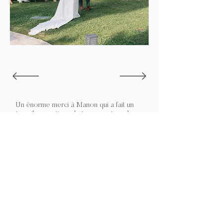
Un énorme merci à Manon qui a fait un
travail exceptionnel et a su capturer les
plus beaux moments de notre mariage
en Provence.
Nous avons tout de suite été très à
l'aise avec Manon, elle a su nous mettre
en confiance avec son humour
légendaire !
Tout au long de la préparation de notre
mariage, elle est resté très disponible, à
l'écoute et nous a donné de précieux
conseils.