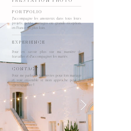
PRESTATION PHOTO
PORTFOLIO
J'accompagne les amoureux dans tous leurs
projets, petits mariages ou grande réception,
en France ou plus loin.
EXPERIENCE
Pour en savoir plus sur ma manière de
travailler et d'accompagner les mariés.
CONTACT
Pour me parler de tes envies pour ton mariage
et voir ensemble si mon approche peut te
correspondre !