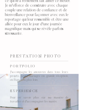
ce qui m'a réellement fait aimer ce métier.
Je m'efforce de construire avec chaque
couple une relation de confiance et de
bienveillance pour façonner avec eux le
reportage qui leur ressemble et être une
alliée pour eux le jour d'une journée
magnifique mais qui se révèle parfois
stressante.
PRESTATION PHOTO
PORTFOLIO
J'accompagne les amoureux dans tous leurs
projets, petits mariages ou grande réception,
en France ou plus loin.
EXPERIENCE
Pour en savoir plus sur ma manière de
travailler et d'accompagner les mariés.