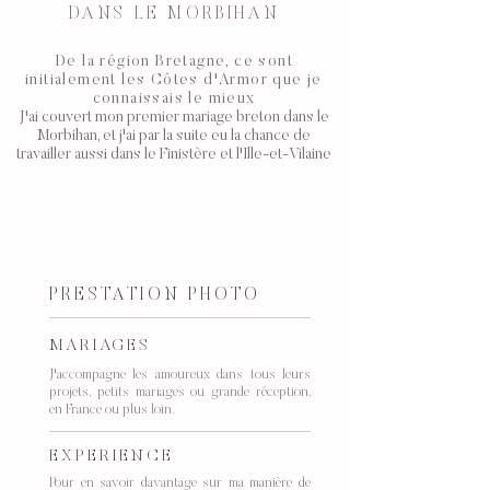
DANS LE MORBIHAN
De la région
Bretagne
, ce sont
initialement les
Côtes d'Armor
que je
connaissais le mieux
J'ai couvert mon premier mariage breton dans le
Morbihan, et j'ai par la suite eu la chance de
travailler aussi dans le
Finistère
et l'
Ille-et-Vilaine
PRESTATION PHOTO
MARIAGES
J'accompagne les amoureux dans tous leurs
projets, petits mariages ou grande réception,
en France ou plus loin.
EXPERIENCE
Pour en savoir davantage sur ma manière de