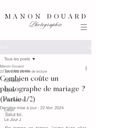
MANON DOUARD
Photographie
Post
Tous les posts
Manon Douard
Tous les posts
22 juil. 2022
16 min de lecture
Combien coûte un
Conseils
photographe de mariage ?
Styles
(Partie 1/2)
Prestations
Dernière mise à jour :
22 févr. 2024
Lieux
Salut toi, 
Le Jour J