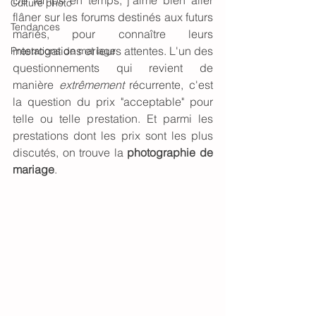
De temps en temps, j'aime bien aller 
Culture photo
flâner sur les forums destinés aux futurs 
Tendances
mariés, pour connaître leurs 
interrogations et leurs attentes. L'un des 
Prestations de mariage
questionnements qui revient de 
manière 
extrêmement 
récurrente, c'est 
la question du prix "acceptable" pour 
telle ou telle prestation. Et parmi les 
prestations dont les prix sont les plus 
discutés, on trouve la 
photographie de 
mariage
. 