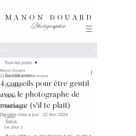
MANON DOUARD
Photographie
Post
Tous les posts
Manon Douard
Tous les posts
23 oct. 2020
6 min de lecture
4 conseils pour être gentil
Conseils
avec le photographe de
Styles
mariage (s'il te plaît)
Prestations
Dernière mise à jour :
22 févr. 2024
Lieux
Salut,
Le Jour J