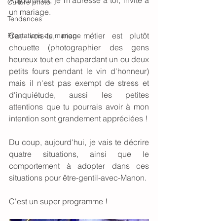
Aujourd'hui, je m'adresse à toi, invité à 
Culture photo
un mariage. 
Tendances
Car, vois-tu, mon métier est plutôt 
Prestations de mariage
chouette (photographier des gens 
heureux tout en chapardant un ou deux 
petits fours pendant le vin d'honneur) 
mais il n'est pas exempt de stress et 
d'inquiétude, aussi les petites 
attentions que tu pourrais avoir à mon 
intention sont grandement appréciées !
Du coup, aujourd'hui, je vais te décrire 
quatre situations, ainsi que le 
comportement à adopter dans ces 
situations pour être-gentil-avec-Manon. 
C'est un super programme ! 